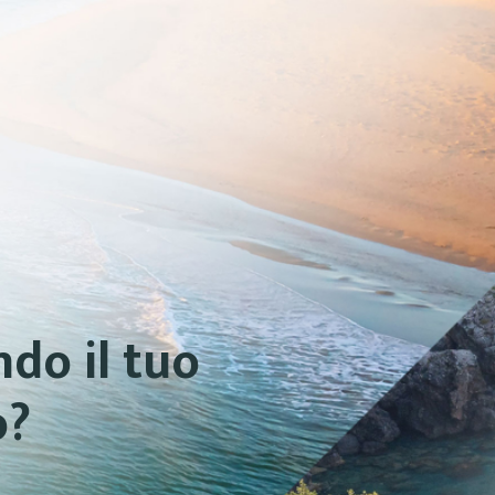
do il tuo
o?