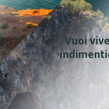
Vuoi viv
indimentic