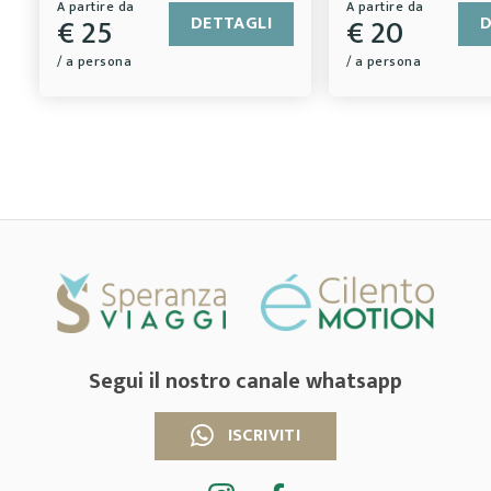
A partire da
A partire da
€ 25
€ 20
DETTAGLI
D
/ a persona
/ a persona
Segui il nostro canale whatsapp
ISCRIVITI