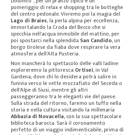
Dolomiti", per un pranzo tipico e un
pomeriggio di relax e shopping tra le botteghe
del centro pedonale. Vivremo poi la magia del
Lago di Braies
, la perla alpina per eccellenza,
immortalando la Croda del Becco che si
specchia nell'acqua immobile del mattino, per
poi spostarci nella splendida
San Candido
, un
borgo tirolese da fiaba dove respirare la vera
atmosfera dell'Alta Pusteria.
Non mancherà lo spettacolo delle valli ladine:
esploreremo la pittoresca
Ortisei
, in Val
Gardena, dove chi lo desidera potrà salire in
funivia verso le vette mozzafiato del Seceda o
dell'Alpe di Siusi, mentre gli altri
passeggeranno tra le eleganti vie del paese.
Sulla strada del ritorno, faremo un tuffo nella
storia e nella cultura visitando la millenaria
Abbazia di Novacella
, con la sua spettacolare
biblioteca barocca. Sarà il coronamento
perfetto di un viaggio indimenticabile, prima di