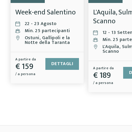
Week-end Salentino
L'Aquila, Su
Scanno
22 - 23 Agosto
Min. 25 partecipanti
12 - 13 Sett
Ostuni, Gallipoli e la
Min. 25 parte
Notte della Taranta
L'Aquila, Su
Scanno
A partire da
€ 159
DETTAGLI
A partire da
€ 189
D
/ a persona
/ a persona