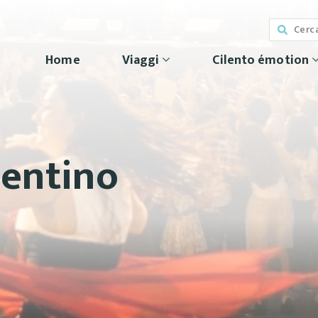
Home
Viaggi
Cilento émotion
entino