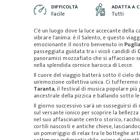
DIFFICOLTÀ
ADATTA A C
Facile
Tutti
C'è un luogo dove la luce accecante della ca
vibrare l'anima: è il Salento, e questo viag
emozionante. Il nostro benvenuto in
Pugli
passeggiata guidata tra i vicoli candidi di
panoramici mozzafiato che si affacciano su u
nella splendida cornice barocca di Lecce.
Il cuore del viaggio batterà sotto il cielo d
un'emozione collettiva unica. Ci tufferemo
Taranta
, il festival di musica popolare pi
ancestrale della pizzica e ballando sotto le
Il giorno successivo sarà un susseguirsi d
sul versante ionico per scoprire la bellezza
nel suo affascinante centro storico, racchiu
cortili nascosti e antiche chiese, lasciando
un pomeriggio di relax tra le botteghe art