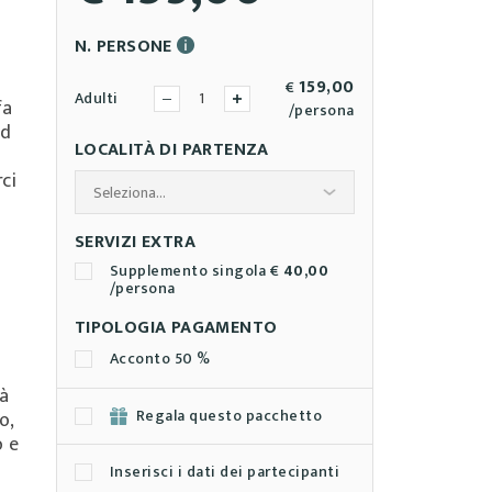
N. PERSONE
159,00
€
Adulti
fa
/persona
ed
LOCALITÀ DI PARTENZA
ci
SERVIZI EXTRA
Supplemento singola €
40,00
/persona
TIPOLOGIA PAGAMENTO
Acconto 50 %
rà
Regala questo pacchetto
o,
o e
Inserisci i dati dei partecipanti