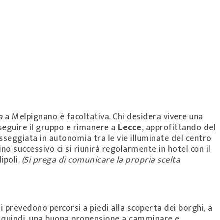
a
a Melpignano è facoltativa. Chi desidera vivere una
 seguire il gruppo e rimanere a
Lecce
, approfittando del
seggiata in autonomia tra le vie illuminate del centro
ino successivo ci si riunirà regolarmente in hotel con il
ipoli.
(Si prega di comunicare la propria scelta
i prevedono percorsi a piedi alla scoperta dei borghi, a
a, quindi, una buona propensione a camminare e