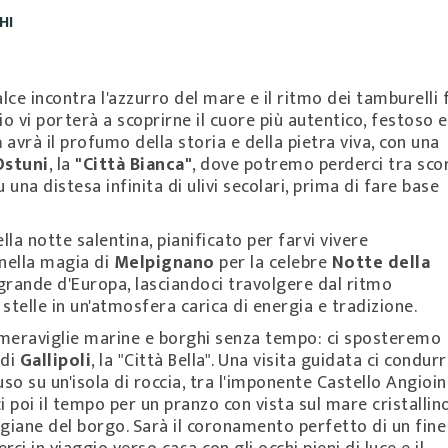
HI
lce incontra l'azzurro del mare e il ritmo dei tamburelli 
gio vi porterà a scoprirne il cuore più autentico, festoso 
a
avrà il profumo della storia e della pietra viva, con una
Ostuni
, la
"Città Bianca"
, dove potremo perderci tra scor
na distesa infinita di ulivi secolari, prima di fare base
ella notte salentina, pianificato per farvi vivere
 nella magia di
Melpignano
per la celebre
Notte della
ù grande d'Europa, lasciandoci travolgere dal ritmo
 stelle in un'atmosfera carica di energia e tradizione.
i meraviglie marine e borghi senza tempo: ci sposteremo
 di
Gallipoli
, la "Città Bella". Una visita guidata ci condur
so su un'isola di roccia, tra l'imponente Castello Angioin
ci poi il tempo per un pranzo con vista sul mare cristallin
igiane del borgo. Sarà il coronamento perfetto di un fine